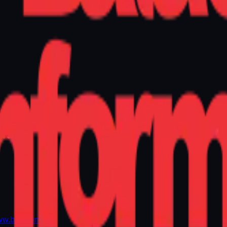
9h às 13h
w.balao.info