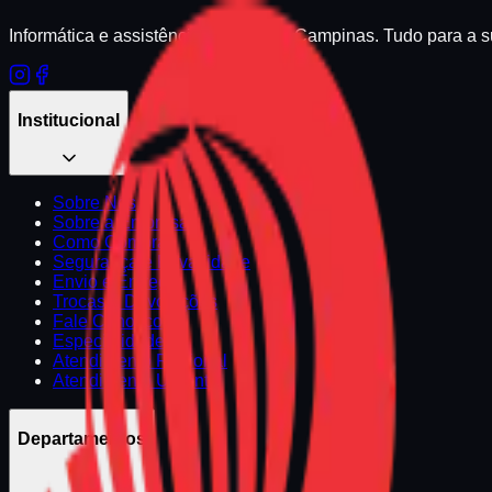
Informática e assistência técnica em Campinas. Tudo para a 
Institucional
Sobre Nós
Sobre a Empresa
Como Comprar
Segurança e Privacidade
Envio e Entrega
Trocas e Devoluções
Fale Conosco
Especialidades
Atendimento Regional
Atendimento Urgente
Departamentos