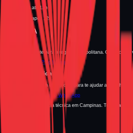
HOJE
Para pedidos até 12h
AMANHÃ
Para pedidos após 12h
ENTREGA
GRÁTIS
Não cobramos frete para a região metropolitana. O preço que v
Consultar meu CEP no WhatsApp
Ainda com dúvidas?
Nossa equipe técnica está pronta para te ajudar a escolher o 
Falar com Especialista no WhatsApp
Informática e assistência técnica em Campinas. Tudo para a 
Institucional