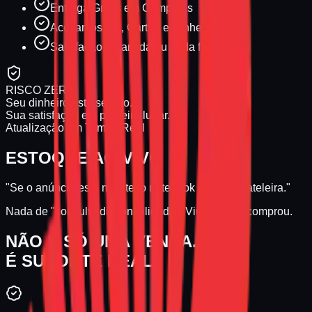
Entrega Grátis em Campinas
Aceitamos Pix, Cartão e Dinheiro
Satisfação garantida ou nada feito
RISCO ZERO
Seu dinheiro está seguro.
Sua satisfação em primeiro lugar.
Atualização em Tempo Real
ESTOQUE AO VIVO
"Se o anúncio está no site, o notebook está na prateleira."
Nada de "consulte disponibilidade". Viu, gostou, comprou.
NÃO É SÓ UMA VENDA.
É SUPORTE REAL.