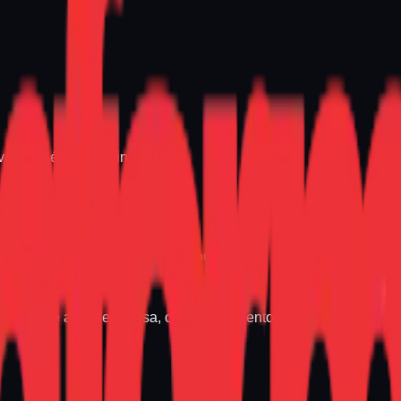
ocê vê é o preço final.
modelo ideal para seu trabalho ou estudo.
sua casa e a sua empresa, com atendimento especializado.