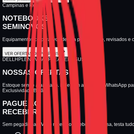
Campinas e Região
NOTEBOOKS
SEMINOVOS
Equipamentos corporativos de alta performance, revisados e
VER OFERTAS DISPONÍVEIS
DELL
HP
LENOVO
APPLE
ACER
ASUS
NOSSAS OFERTAS
Estoque sendo atualizado. Fale com a gente no WhatsApp par
Exclusividade Balão
PAGUE AO
RECEBER
Sem pegadinhas. Você recebe o notebook em casa, testa tudo