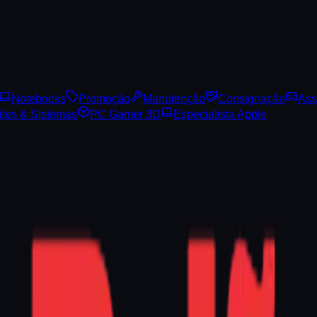
Notebooks
Promoção
Manutenção
Consignação
Ass
ites & Sistemas
PC Gamer 3D
Especialista Apple