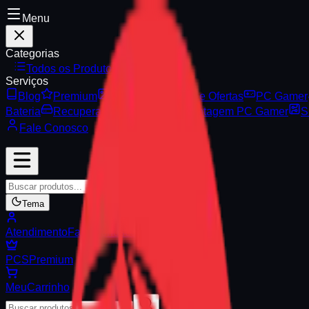
Menu
Categorias
Todos os Produtos
Serviços
Blog
Premium
Vitrine
Serviços e Ofertas
PC Gamer
Bateria
Recuperação de Dados
Montagem PC Gamer
S
Fale Conosco
Buscar
Tema
Atendimento
Fale Conosco
PCS
Premium
Meu
Carrinho