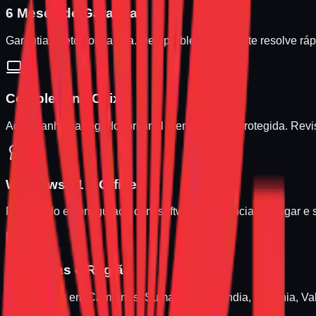
6 Meses de Garantia
Garantia direto com a loja. Deu problema? A gente resolve ráp
Completo na Caixa
Acompanha carregador original e embalagem protegida. Revisa
Windows 11 + Office
Formatado e configurado com softwares essenciais. É ligar e 
Campinas e Região
Entregamos em Campinas, Sumaré, Hortolândia, Paulínia, Va