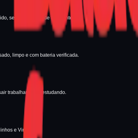
ido, sem burocracia de fabricante.
do, limpo e com bateria verificada.
sair trabalhando ou estudando.
linhos e Vinhedo.