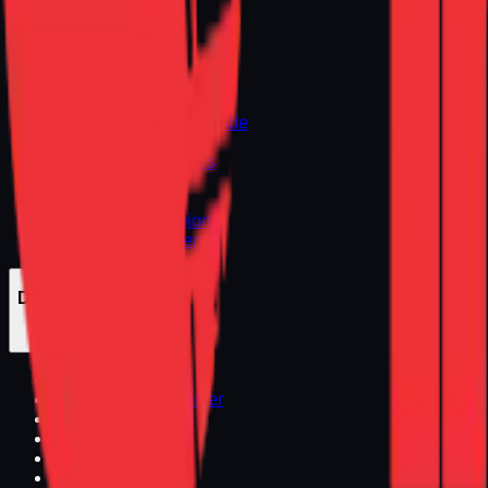
Sobre Nós
Sobre a Empresa
Como Comprar
Segurança e Privacidade
Envio e Entrega
Trocas e Devoluções
Fale Conosco
Especialidades
Atendimento Regional
Atendimento Urgente
Departamentos
Departamentos
Computadores Gamer
Notebooks
Premium
Promoções
Seminovos