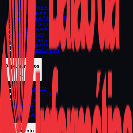
Sobre Nós
Sobre a Empresa
Como Comprar
Segurança e Privacidade
Envio e Entrega
Trocas e Devoluções
Fale Conosco
Especialidades
Atendimento Regional
Atendimento Urgente
Departamentos
Departamentos
Computadores Gamer
Notebooks
Premium
Promoções
Seminovos
Atendimento