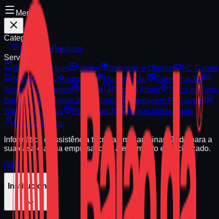
Menu
Categorias
Todos os Produtos
Serviços
Blog
Premium
Vitrine
Serviços e Ofertas
PC Gamer
Notebooks
Promoção
Manutenção
Consignação
Assistência Games
Toners
Reparo Apple
Troca de Tela
Bateria
Recuperação de Dados
Montagem PC Gamer
Sites & Sistemas
PC Gamer 3D
Especialista Apple
Fale Conosco
Informática e assistência técnica em Campinas. Tudo para a
sua casa e a sua empresa, com atendimento especializado.
Institucional