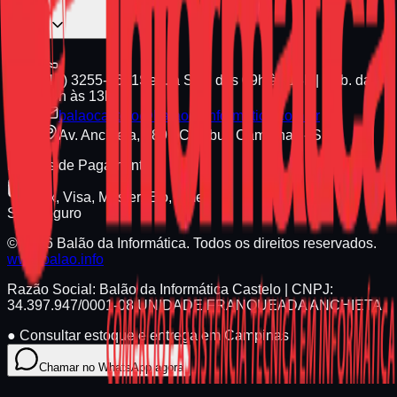
(19) 3255-1661
Seg. a Sex. das 09h às 18h | Sáb. das
09h às 13h
balaocastelo@balaodainformatica.com.br
Av. Anchieta, 789 - Cambuí, Campinas - SP
Formas de Pagamento
Pix, Visa, Master, Elo, Amex
Site Seguro
© 2026 Balão da Informática. Todos os direitos reservados.
www.balao.info
Razão Social:
Balão da Informática Castelo
| CNPJ:
34.397.947/0001-08
UNIDADE FRANQUEADA ANCHIETA
●
Consultar estoque e entrega em Campinas
Chamar no WhatsApp agora