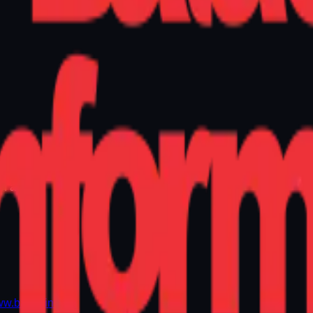
9h às 13h
w.balao.info