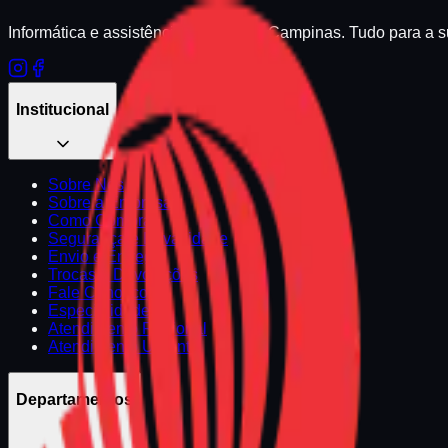
Informática e assistência técnica em Campinas. Tudo para a 
Institucional
Sobre Nós
Sobre a Empresa
Como Comprar
Segurança e Privacidade
Envio e Entrega
Trocas e Devoluções
Fale Conosco
Especialidades
Atendimento Regional
Atendimento Urgente
Departamentos