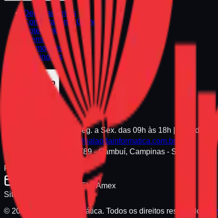
Departamentos
Computadores Gamer
Notebooks
Premium
Promoções
Seminovos
Atendimento
(19) 3255-1661
Seg. a Sex. das 09h às 18h | Sáb. das 0
balaocastelo@balaodainformatica.com.br
Av. Anchieta, 789 - Cambuí, Campinas - SP
Formas de Pagamento
Pix, Visa, Master, Elo, Amex
Site Seguro
© 2026 Balão da Informática. Todos os direitos reservados.
ww