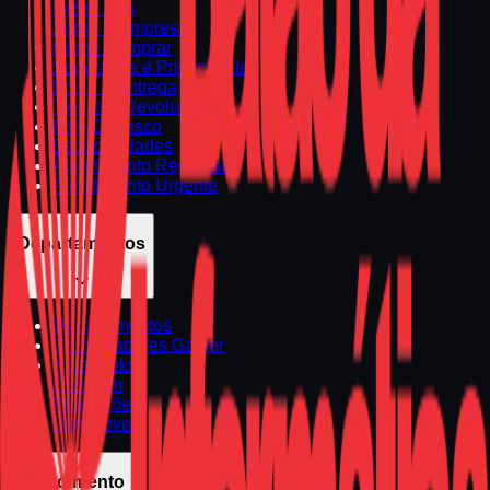
Sobre Nós
Sobre a Empresa
Como Comprar
Segurança e Privacidade
Envio e Entrega
Trocas e Devoluções
Fale Conosco
Especialidades
Atendimento Regional
Atendimento Urgente
Departamentos
Departamentos
Computadores Gamer
Notebooks
Premium
Promoções
Seminovos
Atendimento