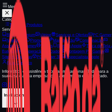
Menu
Categorias
Todos os Produtos
Serviços
Blog
Premium
Vitrine
Serviços e Ofertas
PC Gamer
Notebooks
Promoção
Manutenção
Consignação
Assistência Games
Toners
Reparo Apple
Troca de Tela
Bateria
Recuperação de Dados
Montagem PC Gamer
Sites & Sistemas
PC Gamer 3D
Especialista Apple
Fale Conosco
Informática e assistência técnica em Campinas. Tudo para a
sua casa e a sua empresa, com atendimento especializado.
Institucional