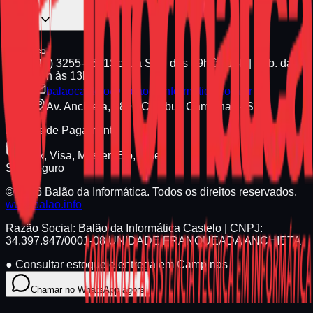
(19) 3255-1661
Seg. a Sex. das 09h às 18h | Sáb. das
09h às 13h
balaocastelo@balaodainformatica.com.br
Av. Anchieta, 789 - Cambuí, Campinas - SP
Formas de Pagamento
Pix, Visa, Master, Elo, Amex
Site Seguro
© 2026 Balão da Informática. Todos os direitos reservados.
www.balao.info
Razão Social:
Balão da Informática Castelo
| CNPJ:
34.397.947/0001-08
UNIDADE FRANQUEADA ANCHIETA
●
Consultar estoque e entrega em Campinas
Chamar no WhatsApp agora