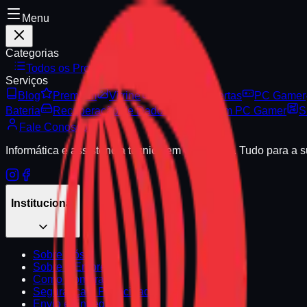
Menu
Categorias
Todos os Produtos
Serviços
Blog
Premium
Vitrine
Serviços e Ofertas
PC Gamer
Bateria
Recuperação de Dados
Montagem PC Gamer
S
Fale Conosco
Informática e assistência técnica em Campinas. Tudo para a 
Institucional
Sobre Nós
Sobre a Empresa
Como Comprar
Segurança e Privacidade
Envio e Entrega