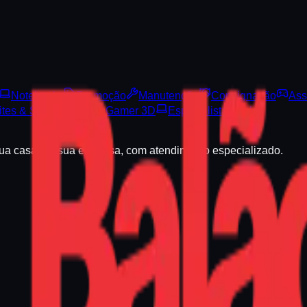
Notebooks
Promoção
Manutenção
Consignação
Ass
ites & Sistemas
PC Gamer 3D
Especialista Apple
sua casa e a sua empresa, com atendimento especializado.