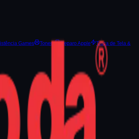
istência Games
Toners
Reparo Apple
Troca de Tela &