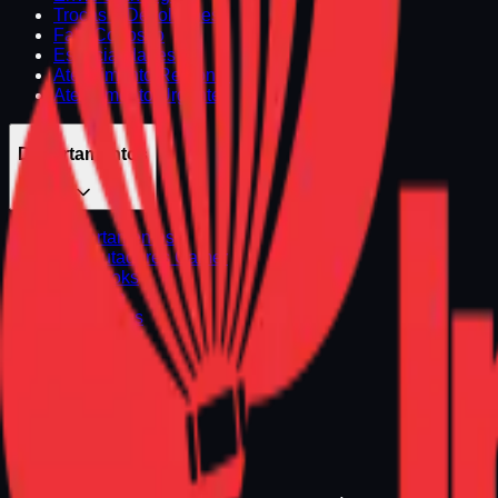
Trocas e Devoluções
Fale Conosco
Especialidades
Atendimento Regional
Atendimento Urgente
Departamentos
Departamentos
Computadores Gamer
Notebooks
Premium
Promoções
Seminovos
Atendimento