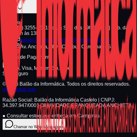
(19) 3255-1661
Seg. a Sex. das 09h às 18h | Sáb. das
09h às 13h
balaocastelo@balaodainformatica.com.br
Av. Anchieta, 789 - Cambuí, Campinas - SP
Formas de Pagamento
Pix, Visa, Master, Elo, Amex
Site Seguro
© 2026 Balão da Informática. Todos os direitos reservados.
www.balao.info
Razão Social:
Balão da Informática Castelo
| CNPJ:
34.397.947/0001-08
UNIDADE FRANQUEADA ANCHIETA
●
Consultar estoque e entrega em Campinas
Chamar no WhatsApp agora