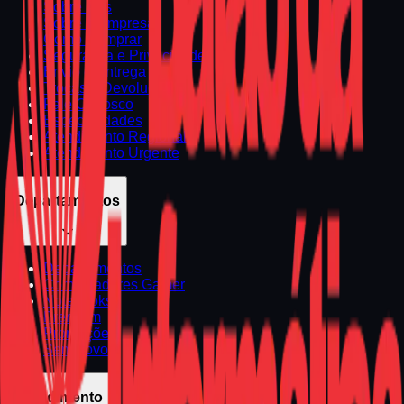
Sobre Nós
Sobre a Empresa
Como Comprar
Segurança e Privacidade
Envio e Entrega
Trocas e Devoluções
Fale Conosco
Especialidades
Atendimento Regional
Atendimento Urgente
Departamentos
Departamentos
Computadores Gamer
Notebooks
Premium
Promoções
Seminovos
Atendimento