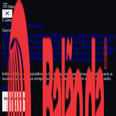
Menu
Categorias
Todos os Produtos
Serviços
Blog
Premium
Vitrine
Serviços e Ofertas
PC Gamer
Notebooks
Promoção
Manutenção
Consignação
Assistência Games
Toners
Reparo Apple
Troca de Tela
Bateria
Recuperação de Dados
Montagem PC Gamer
Sites & Sistemas
PC Gamer 3D
Especialista Apple
Fale Conosco
Informática e assistência técnica em Campinas. Tudo para a
sua casa e a sua empresa, com atendimento especializado.
Institucional