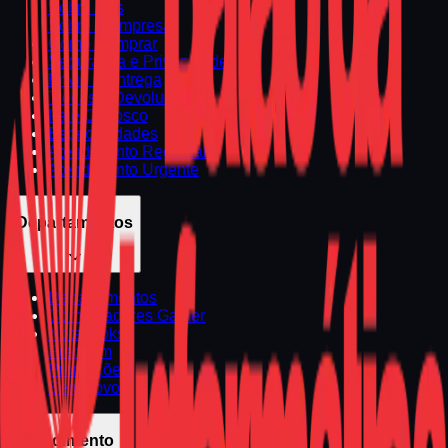
Sobre Nós
Sobre a Empresa
Como Comprar
Segurança e Privacidade
Envio e Entrega
Trocas e Devoluções
Fale Conosco
Especialidades
Atendimento Regional
Atendimento Urgente
Departamentos
Departamentos
Computadores Gamer
Notebooks
Premium
Promoções
Seminovos
Atendimento