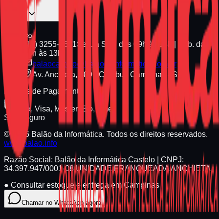
(19) 3255-1661
Seg. a Sex. das 09h às 18h | Sáb. das
09h às 13h
balaocastelo@balaodainformatica.com.br
Av. Anchieta, 789 - Cambuí, Campinas - SP
Formas de Pagamento
Pix, Visa, Master, Elo, Amex
Site Seguro
© 2026 Balão da Informática. Todos os direitos reservados.
www.balao.info
Razão Social:
Balão da Informática Castelo
| CNPJ:
34.397.947/0001-08
UNIDADE FRANQUEADA ANCHIETA
●
Consultar estoque e entrega em Campinas
Chamar no WhatsApp agora