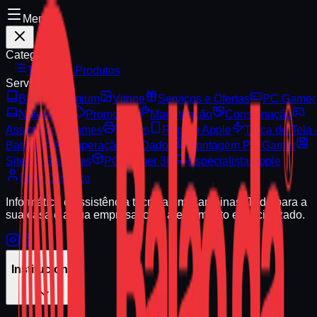
Menu
Categorias
Todos os Produtos
Serviços
Blog
Premium
Vitrine
Serviços e Ofertas
PC Gamer
Notebooks
Promoção
Manutenção
Consignação
Assistência Games
Toners
Reparo Apple
Troca de Tela
Bateria
Recuperação de Dados
Montagem PC Gamer
Sites & Sistemas
PC Gamer 3D
Especialista Apple
Fale Conosco
Informática e assistência técnica em Campinas. Tudo para a
sua casa e a sua empresa, com atendimento especializado.
Institucional