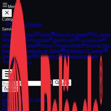
Menu
Categorias
Todos os Produtos
Serviços
Blog
Premium
Vitrine
Serviços e Ofertas
PC Gamer
Notebooks
Promoção
Manutenção
Consignação
Assistência Games
Toners
Reparo Apple
Troca de Tela
Bateria
Recuperação de Dados
Montagem PC Gamer
Sites & Sistemas
PC Gamer 3D
Especialista Apple
Fale Conosco
Buscar
Tema
Atendimento
Fale Conosco
PCS
Premium