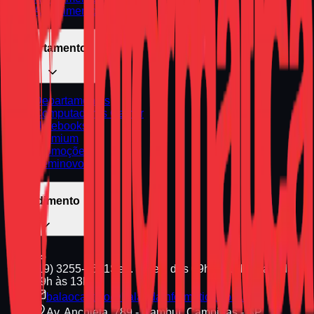
Atendimento Urgente
Departamentos
Departamentos
Computadores Gamer
Notebooks
Premium
Promoções
Seminovos
Atendimento
(19) 3255-1661
Seg. a Sex. das 09h às 18h | Sáb. das
09h às 13h
balaocastelo@balaodainformatica.com.br
Av. Anchieta, 789 - Cambuí, Campinas - SP