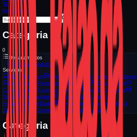
Meu
Carrinho
Categoria
0
Departamentos
Todos os Produtos
Serviços
Blog
Premium
Vitrine
Serviços e Ofertas
PC Gamer
Notebooks
Promoção
Manutenção
Consignação
Carregadores
Licenças Microsoft
Assistência Games
Toners
Reparo Apple
Troca de Tela & Bateria
Recuperação de Dados
Montagem PC Gamer
Sites &
Sistemas
PC Gamer 3D
Especialista Apple
Categoria