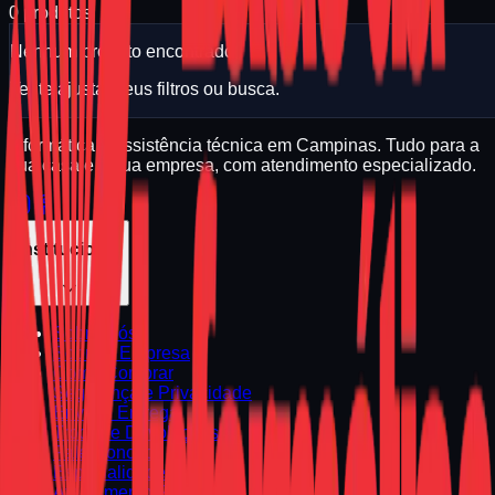
0
produtos
Nenhum produto encontrado.
Tente ajustar seus filtros ou busca.
Informática e assistência técnica em Campinas. Tudo para a
sua casa e a sua empresa, com atendimento especializado.
Institucional
Sobre Nós
Sobre a Empresa
Como Comprar
Segurança e Privacidade
Envio e Entrega
Trocas e Devoluções
Fale Conosco
Especialidades
Atendimento Regional