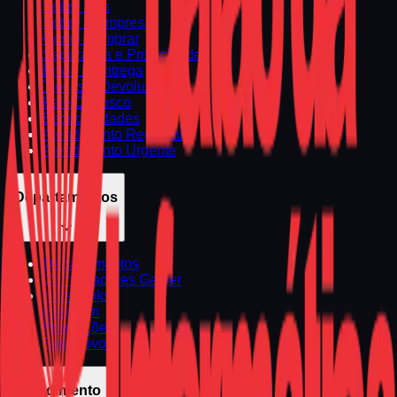
Sobre Nós
Sobre a Empresa
Como Comprar
Segurança e Privacidade
Envio e Entrega
Trocas e Devoluções
Fale Conosco
Especialidades
Atendimento Regional
Atendimento Urgente
Departamentos
Departamentos
Computadores Gamer
Notebooks
Premium
Promoções
Seminovos
Atendimento