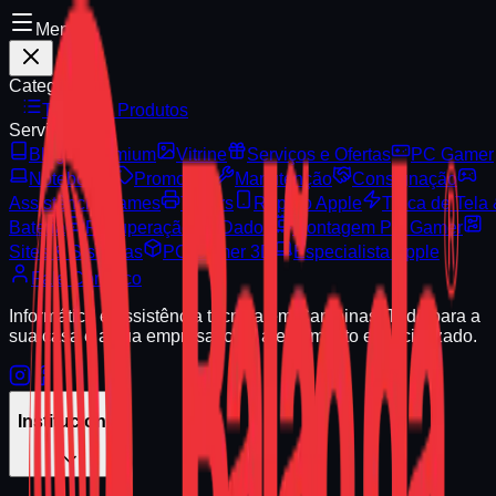
Menu
Categorias
Todos os Produtos
Serviços
Blog
Premium
Vitrine
Serviços e Ofertas
PC Gamer
Notebooks
Promoção
Manutenção
Consignação
Assistência Games
Toners
Reparo Apple
Troca de Tela
Bateria
Recuperação de Dados
Montagem PC Gamer
Sites & Sistemas
PC Gamer 3D
Especialista Apple
Fale Conosco
Informática e assistência técnica em Campinas. Tudo para a
sua casa e a sua empresa, com atendimento especializado.
Institucional