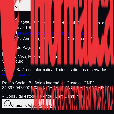
(19) 3255-1661
Seg. a Sex. das 09h às 18h | Sáb. das
09h às 13h
balaocastelo@balaodainformatica.com.br
Av. Anchieta, 789 - Cambuí, Campinas - SP
Formas de Pagamento
Pix, Visa, Master, Elo, Amex
Site Seguro
© 2026 Balão da Informática. Todos os direitos reservados.
www.balao.info
Razão Social:
Balão da Informática Castelo
| CNPJ:
34.397.947/0001-08
UNIDADE FRANQUEADA ANCHIETA
●
Consultar estoque e entrega em Campinas
Chamar no WhatsApp agora