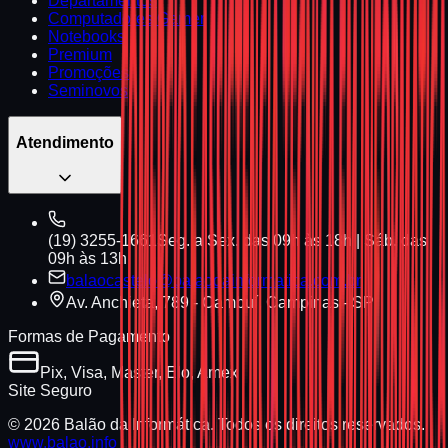
Departamentos
Computadores Gamer
Notebooks
Premium
Promoções
Seminovos
Atendimento
(19) 3255-1661
Seg. a Sex. das 09h às 18h | Sáb. das
09h às 13h
balaocastelo@balaodainformatica.com.br
Av. Anchieta, 789 - Cambuí, Campinas - SP
Formas de Pagamento
Pix, Visa, Master, Elo, Amex
Site Seguro
© 2026 Balão da Informática. Todos os direitos reservados.
www.balao.info