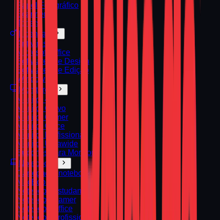
Papel Fotográfico
Scanners
Toners
Licenças
Antivírus
Microsoft Office
Softwares de Design
Softwares de Edição
Windows
Monitores
Monitor 4K
Monitor Curvo
Monitor Gamer
Monitor Office
Monitor Profissional
Monitor Ultrawide
Suportes para Monitor
Notebooks
Carregador notebook
MacBook
Notebook Estudante
Notebook Gamer
Notebook Office
Notebook Profissional