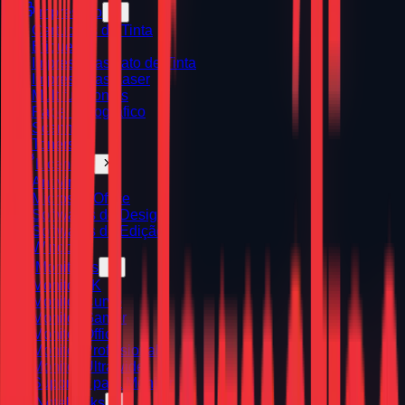
Impressão
Cartuchos de Tinta
Etiquetas
Impressoras Jato de Tinta
Impressoras Laser
Multifuncionais
Papel Fotográfico
Scanners
Toners
Licenças
Antivírus
Microsoft Office
Softwares de Design
Softwares de Edição
Windows
Monitores
Monitor 4K
Monitor Curvo
Monitor Gamer
Monitor Office
Monitor Profissional
Monitor Ultrawide
Suportes para Monitor
Notebooks