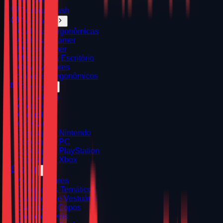
Entrega Flash
Escritório
Cadeiras Ergonômicas
Cadeiras Gamer
Mesas Gamer
Mesas para Escritório
Organizadores
Suportes Ergonômicos
Games
Assinaturas
Consoles
Controles
Gift Cards
Jogos para Nintendo
Jogos para PC
Jogos para PlayStation
Jogos para Xbox
Geek
Action Figures
Brinquedos Temáticos
Camisetas e Vestuário
Canecas e Copos
Colecionáveis