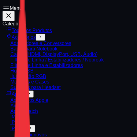
Menu
Categorias
Todos os Produtos
Acessórios
Adaptadores e Conversores
Bases para Notebook
Cabos (HDMI, DisplayPort, USB, Áudio)
Filtros de Linha / Estabilizadores / Nobreak
Filtros de Linha e Estabilizadores
Hubs USB
Iluminação RGB
Mochilas e Cases
Suportes para Headset
Apple
Acessórios Apple
AirPods
Apple Watch
iMac
iPad
iPhone
📱 Semi-novos