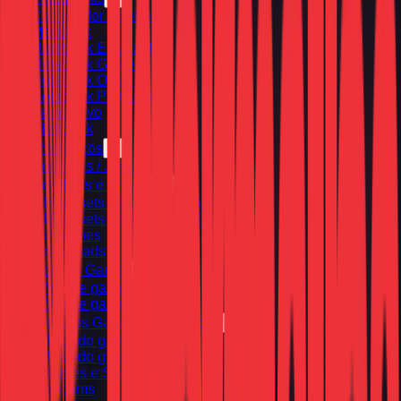
Carregador notebook
MacBook
Notebook Estudante
Notebook Gamer
Notebook Office
Notebook Profissional
Semi Novo
Ultrabook
Periféricos
Controles / Joysticks
Headsets e Fones
Headsets e Fones com fio
Headsets e Fones sem fio
Microfones
Mousepads
Mouses Gamer
Mouse gamer com fio
Mouse gamer sem fio
Teclados Gamer e Mecânicos
Teclado gamer com fio
Teclado gamer sem fio
Volantes e Simuladores
Webcams