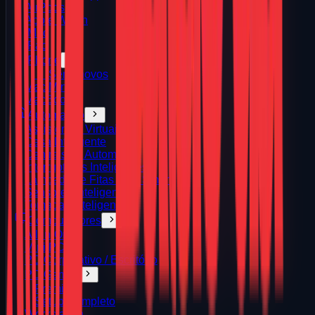
AirPods
Apple Watch
iMac
iPad
iPhone
📱 Semi-novos
Mac Mini
MacBook
Automação
Assistentes Virtuais
Casa Inteligente
Centrais de Automação
Interruptores Inteligentes
Lâmpadas e Fitas LED Smart
Sensores Inteligentes
Tomadas Inteligentes
Computadores
All‑in‑One
Mini PC
PC Corporativo / Escritório
PC Gamer
Premium
Setup Completo
Workstation