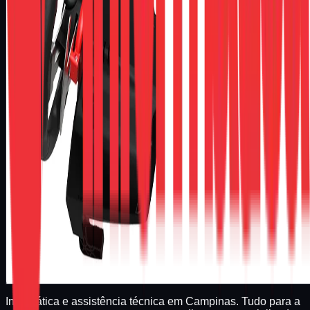
significativamente a imersão, fazendo com que cada mudanç
de marcha seja sentida e ouvida com clareza.• receba
respostas mais rápidas nas trocas, otimizando seu
desempenho e precisão nos jogos.Mecanismo magnético
avançado:• cada lado do mod contém ímãs de neodímio de
alta força (8x3mm com 1,5kg cada), pré-instalados.• estes ímã
proporcionam clicks mais nítidos e definidos nos shifters,
transformando a sensação tátil e sonora.Instalação
descomplicada (necessita somente chave phillips):• o mod é
de rápida e fácil instalação, sem a necessidade de desmontar
o volante.• a fixação é feita de forma segura através dos 2
parafusos e 2 porcas inclusos, garantindo um encaixe perfeito
em poucos minutos.Qualidade e durabilidade sculpy:•
fabricado com plástico pla, um material resistente, durável e
ecológico, advindo de fonte 100% renovável.• design
reforçado para alta durabilidade, permitindo que seja retirado 
recolocado sem problemas, quando desejar.Compatibilidade
garantida: este acessório é perfeitamente compatível com os
volantes logitech:• logitech g23• logitech g27• logitech g29•
logitech g920• logitech g923conteúdo do kit:• 1 mod paddle
shift para volante logitech (com ímãs de neodímio 8x3mm e
1,5kg de força já instalados)• 2 parafusos• 2
porcasaguardamos a sua compra!Sculpy | printing lifestyle
Informática e assistência técnica em Campinas. Tudo para a