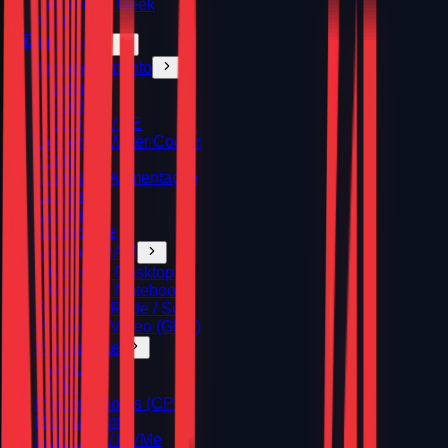
Decoração Geek
Funko Pop
Hardware
Armazenamento
Externo
HDD
SSD / NVME
Coolers e Water Cooler
Fonte
Fontes de Alimentação
Gabinete
Gabinetes
Kit upgrade
Memória RAM
Memoria Desktop
Memoria Notebook
Placas de Rede / Som
Placas de Vídeo (GPU)
Placas‑Mãe
AMD
Intel
Processadores (CPU)
Resfriamento
SSD / HD / NVMe