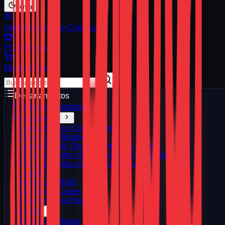
Tema
Atendimento
Fale Conosco
PCS
Premium
Meu
Carrinho
Departamentos
Todos os Produtos
Acessórios
Adaptadores e Conversores
Bases para Notebook
Cabos (HDMI, DisplayPort, USB, Áudio)
Filtros de Linha / Estabilizadores / Nobreak
Filtros de Linha e Estabilizadores
Hubs USB
Iluminação RGB
Mochilas e Cases
Suportes para Headset
Apple
Acessórios Apple