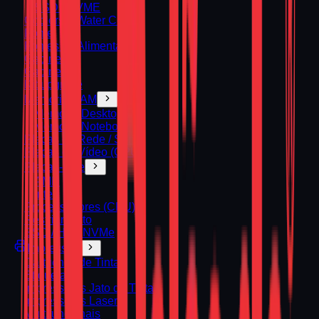
SSD / NVME
Coolers e Water Cooler
Fonte
Fontes de Alimentação
Gabinete
Gabinetes
Kit upgrade
Memória RAM
Memoria Desktop
Memoria Notebook
Placas de Rede / Som
Placas de Vídeo (GPU)
Placas‑Mãe
AMD
Intel
Processadores (CPU)
Resfriamento
SSD / HD / NVMe
Impressão
Cartuchos de Tinta
Etiquetas
Impressoras Jato de Tinta
Impressoras Laser
Multifuncionais