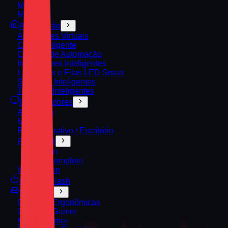
Mac Mini
MacBook
Automação
Assistentes Virtuais
Casa Inteligente
Centrais de Automação
Interruptores Inteligentes
Lâmpadas e Fitas LED Smart
Sensores Inteligentes
Tomadas Inteligentes
Computadores
All‑in‑One
Mini PC
PC Corporativo / Escritório
PC Gamer
Premium
Setup Completo
Workstation
Entrega Flash
Escritório
Cadeiras Ergonômicas
Cadeiras Gamer
Mesas Gamer