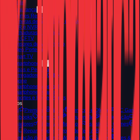
Rede
Segurança
Alarmes Residenciais
Câmeras de Segurança (IP / Wi‑Fi)
DVR e NVR
Fechaduras Eletrônicas
Kits CFTV
Sensores de Movimento
Vídeo Porteiros
Smart TV
Smartphones
Capas e Películas
Carregadores e Cabos
iPhone
Smartphones Android
Smartphones Gamer
Suportes e Power Banks
Serviços
Blog
Premium
Vitrine
Serviços e Ofertas
PC Gamer
Notebooks
Promoção
Manutenção
Consignação
Carregadores
Licenças Microsoft
Assistência Games
Toners
Reparo Apple
Troca de Tela & Bateria
Recuperação de Dados
Montagem PC Gamer
Sites &