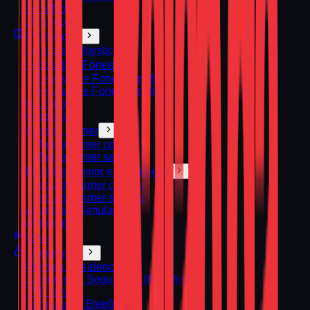
Semi Novo
Ultrabook
Periféricos
Controles / Joysticks
Headsets e Fones
Headsets e Fones com fio
Headsets e Fones sem fio
Microfones
Mousepads
Mouses Gamer
Mouse gamer com fio
Mouse gamer sem fio
Teclados Gamer e Mecânicos
Teclado gamer com fio
Teclado gamer sem fio
Volantes e Simuladores
Webcams
Rede
Segurança
Alarmes Residenciais
Câmeras de Segurança (IP / Wi‑Fi)
DVR e NVR
Fechaduras Eletrônicas