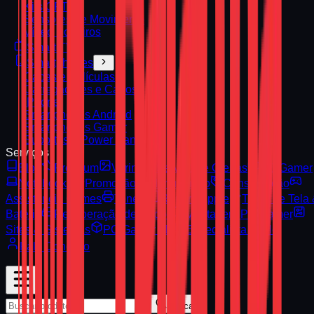
Kits CFTV
Sensores de Movimento
Vídeo Porteiros
Smart TV
Smartphones
Capas e Películas
Carregadores e Cabos
iPhone
Smartphones Android
Smartphones Gamer
Suportes e Power Banks
Serviços
Blog
Premium
Vitrine
Serviços e Ofertas
PC Gamer
Notebooks
Promoção
Manutenção
Consignação
Assistência Games
Toners
Reparo Apple
Troca de Tela
Bateria
Recuperação de Dados
Montagem PC Gamer
Sites & Sistemas
PC Gamer 3D
Especialista Apple
Fale Conosco
Buscar