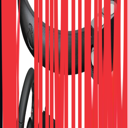
Calcular
Não sei meu CEP
WhatsApp
Confirmar estoque no WhatsApp
Compartilhar
Detalhes do Produto
Descrição
Mod paddle shift magnético para volantes logitechproduto em
estoque, envio imediato.O mod paddle shift magnético sculpy
é o upgrade essencial para seu volante logitech, projetado
para revolucionar suas trocas de marcha. Este acessório
inovador, composto por duas metades que formam um anel
discreto logo atrás do volante, utiliza um sistema magnético
para proporcionar clicks mais sensíveis, definidos e um
feedback tátil superior, replicando a sensação autêntica de
pilotar um carro de alta performance.Desenvolvido para
gamers que buscam excelência e imersão, o mod paddle shift
transforma a sua experiência de pilotagem, tornando-a mais
satisfatória, precisa e prazerosa.Veja os benefícios que
elevarão seu gameplay:realismo e imersão aprimorados:•
experimente trocas de marcha incrivelmente "satisfatórias" e
com uma pegada muito mais competitiva.• aumente