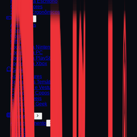
Mesas para Escritório
Organizadores
Suportes Ergonômicos
Games
Assinaturas
Consoles
Controles
Gift Cards
Jogos para Nintendo
Jogos para PC
Jogos para PlayStation
Jogos para Xbox
Geek
Action Figures
Brinquedos Temáticos
Camisetas e Vestuário
Canecas e Copos
Colecionáveis
Decoração Geek
Funko Pop
Hardware
Armazenamento
Externo
HDD