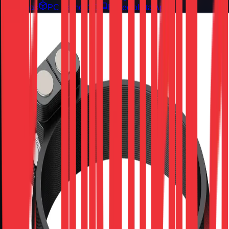
Sistemas
PC Gamer 3D
Especialista Apple
Volantes e Simuladores
Mod Paddle Shift Magnético
Volante Logitech
G25/g27/g29/920
R$ 59,85
à vista no PIX com
15% de desconto
De:
R$ 70,41
R$ 70,41
em até 10x de
R$ 7,04
sem juros
📍
RETIRE HOJE NA LOJA (CAMBUÍ)
Ou compre pelo WhatsApp para ter
Entrega Rápida
via
motoboy hoje mesmo em Campinas e região.
COMPRAR PELO WHATSAPP
Adicionar ao carrinho
Calcular Frete e Prazo