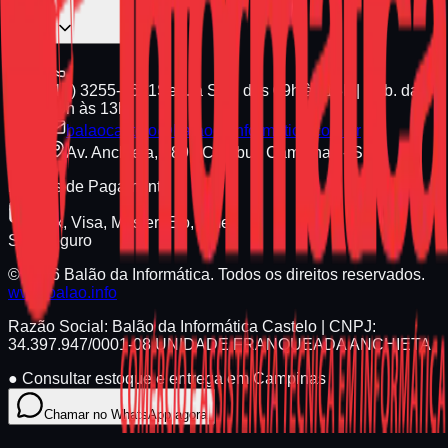
(19) 3255-1661
Seg. a Sex. das 09h às 18h | Sáb. das
09h às 13h
balaocastelo@balaodainformatica.com.br
Av. Anchieta, 789 - Cambuí, Campinas - SP
Formas de Pagamento
Pix, Visa, Master, Elo, Amex
Site Seguro
© 2026 Balão da Informática. Todos os direitos reservados.
www.balao.info
Razão Social:
Balão da Informática Castelo
| CNPJ:
34.397.947/0001-08
UNIDADE FRANQUEADA ANCHIETA
●
Consultar estoque e entrega em Campinas
Chamar no WhatsApp agora