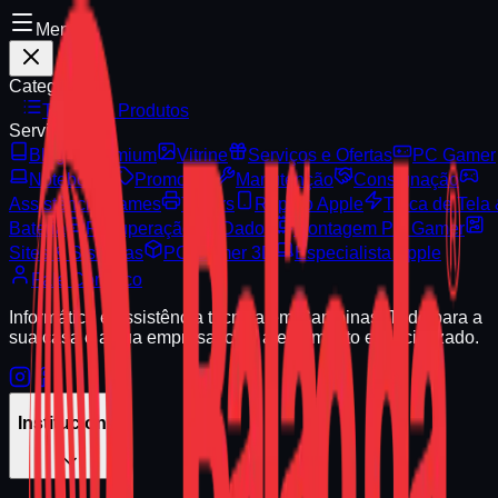
Menu
Categorias
Todos os Produtos
Serviços
Blog
Premium
Vitrine
Serviços e Ofertas
PC Gamer
Notebooks
Promoção
Manutenção
Consignação
Assistência Games
Toners
Reparo Apple
Troca de Tela
Bateria
Recuperação de Dados
Montagem PC Gamer
Sites & Sistemas
PC Gamer 3D
Especialista Apple
Fale Conosco
Informática e assistência técnica em Campinas. Tudo para a
sua casa e a sua empresa, com atendimento especializado.
Institucional