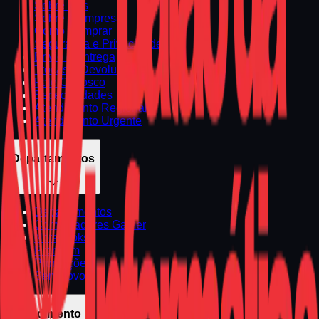
Sobre Nós
Sobre a Empresa
Como Comprar
Segurança e Privacidade
Envio e Entrega
Trocas e Devoluções
Fale Conosco
Especialidades
Atendimento Regional
Atendimento Urgente
Departamentos
Departamentos
Computadores Gamer
Notebooks
Premium
Promoções
Seminovos
Atendimento