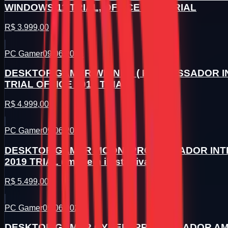
WINDOWS 11 TRIAL, OFFICE 2019 TRIAL
R$ 3.999,00
PC Gamer
09/06/2026
DESKTOP GAMER WINNER ( PROCESSADOR INTE
TRIAL OFFICE 2019 TRIAL
R$ 4.999,00
PC Gamer
09/06/2026
DESKTOP GAMER MOON (PROCESSADOR INTE I7
2019 TRIAL (imagem ilustrativa)
R$ 5.499,00
PC Gamer
09/06/2026
DESKTOP GAMER CYBER (PROCESSADOR AMD RY