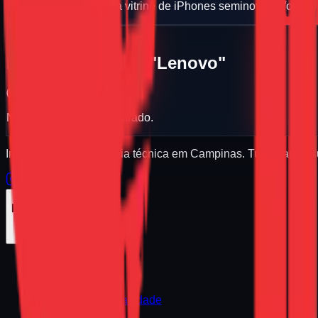
Estamos atualizando a vitrine de iPhones seminovos. Volte e
Explore a loja
Resultados para: "Lenovo"
0
produtos
Nenhum produto encontrado.
Informática e assistência técnica em Campinas. Tudo para a 
Institucional
Sobre Nós
Sobre a Empresa
Como Comprar
Segurança e Privacidade
Envio e Entrega