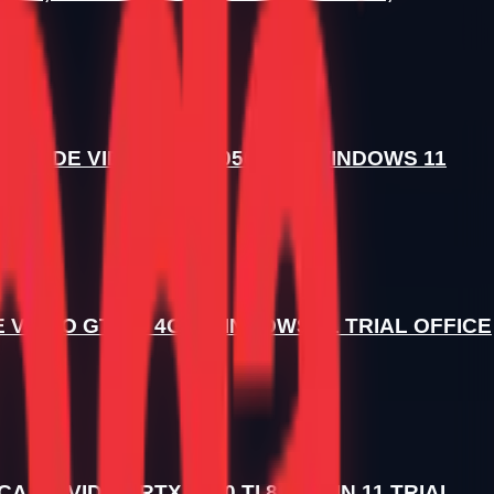
LACA DE VIDEO RTX 3050 8GB WINDOWS 11
E VIDEO GT730 4GB WINDOWS 11 TRIAL OFFICE
 DE VIDEO RTX 5060 TI 8GB WIN 11 TRIAL