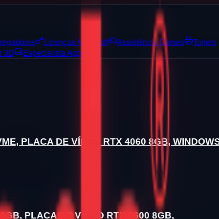
regadores
Licenças Microsoft
Assistência Games
Toners
r 3D
Especialista Apple
ME, PLACA DE VÍDEO RTX 4060 8GB, WINDOW
GB, PLACA DE VÍDEO RTX 7600 8GB,