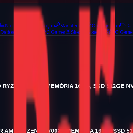
Notebooks
Promoção
Manutenção
Consignação
Car
 Dados
Montagem PC Gamer
Sites & Sistemas
PC Game
ZEN 7 5700), MEMÓRIA 16GB, SSD 512GB NV
D RYZEN 7 5700X), MEMÓRIA 16GB, SSD 512