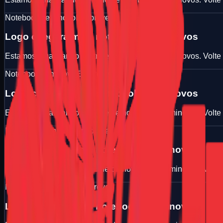
Notebook seminovo
Em breve
Logo chegara mais notebooks seminovos
Estamos atualizando a vitrine de notebooks seminovos. Volte
Notebook seminovo
Em breve
Logo chegara mais notebooks seminovos
Estamos atualizando a vitrine de notebooks seminovos. Volte
Notebook seminovo
Em breve
Logo chegara mais notebooks seminovos
Estamos atualizando a vitrine de notebooks seminovos. Volte
Notebook seminovo
Em breve
Logo chegara mais notebooks seminovos