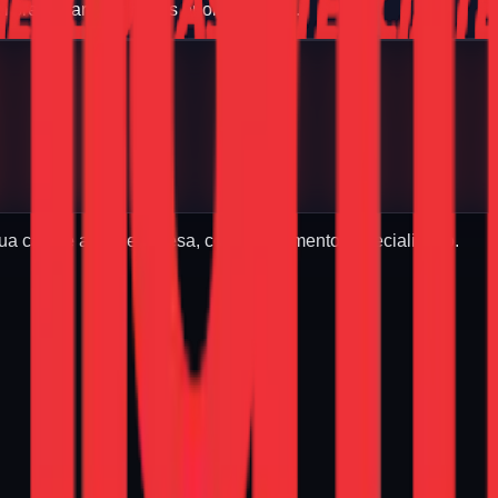
m breve para ver novas oportunidades.
sua casa e a sua empresa, com atendimento especializado.