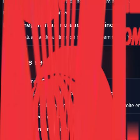
Estamos atualizando a vitrine de notebooks seminovos. Volte
Notebook seminovo
Em breve
Logo chegara mais notebooks seminovos
Estamos atualizando a vitrine de notebooks seminovos. Volte
Semi-novo
iPhones seminovos
Ver mais
iPhone seminovo
Em breve
Logo chegara mais iPhones seminovos
Estamos atualizando a vitrine de iPhones seminovos. Volte e
iPhone seminovo
Em breve
Logo chegara mais iPhones seminovos