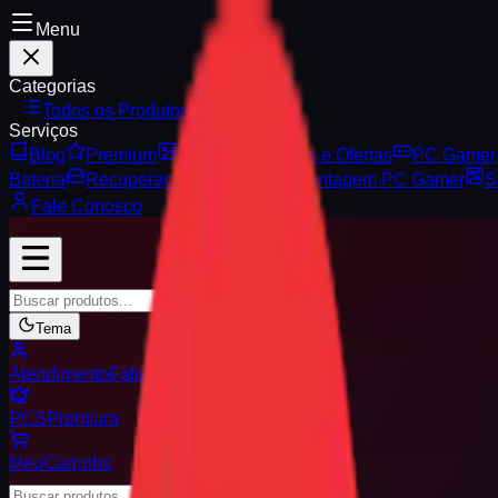
Menu
Categorias
Todos os Produtos
Serviços
Blog
Premium
Vitrine
Serviços e Ofertas
PC Gamer
Bateria
Recuperação de Dados
Montagem PC Gamer
S
Fale Conosco
Buscar
Tema
Atendimento
Fale Conosco
PCS
Premium
Meu
Carrinho