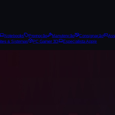
Notebooks
Promoção
Manutenção
Consignação
Ass
ites & Sistemas
PC Gamer 3D
Especialista Apple