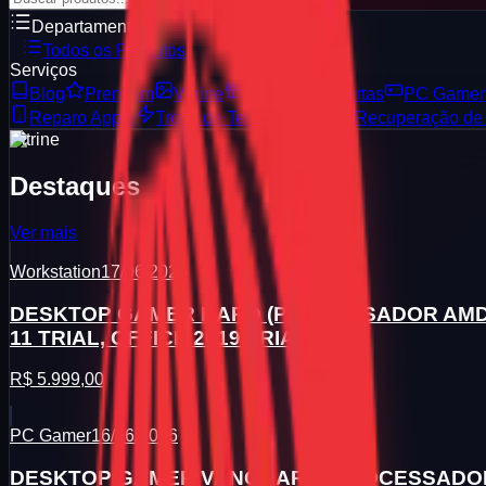
Departamentos
Todos os Produtos
Serviços
Blog
Premium
Vitrine
Serviços e Ofertas
PC Gamer
Reparo Apple
Troca de Tela & Bateria
Recuperação de
Vitrine
Destaques
Ver mais
Workstation
17/06/2026
DESKTOP GAMER HARD (PROCESSADOR AMD RY
11 TRIAL, OFFICE 2019 TRIAL
R$ 5.999,00
PC Gamer
16/06/2026
DESKTOP GAMER VANGUARD (PROCESSADOR AM