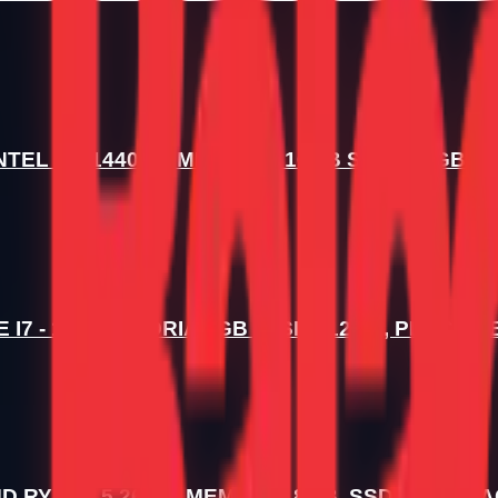
L I5 - 14400F) MEMORIA 16GB SSD 480GB P
 - 10º) MEMORIA 8GB , SSD 512GB, PLACA D
ZEN 5 2600), MEMORIA 8GB, SSD 1TB, PLACA