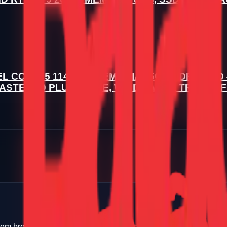
CORE I5 11400F), MEMÓRIA 16GB DDR4, SSD 4
TER 80 PLUS WHITE, WINDOWS 11 TRIAL, OFF
 em breve para ver novas oportunidades.