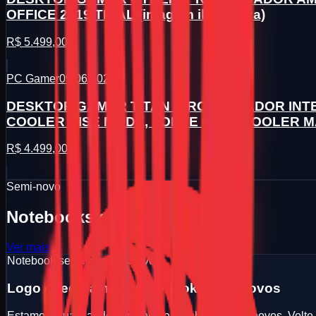
OFFICE 2019 TRIAL (imagem ilustrativa)
R$ 5.499,00
PC Gamer
09/06/2026
DESKTOP GAMER TITAN (PROCESSADOR INTEL 
COOLER RISE MODE, FONTE 650W COOLER MAS
R$ 4.499,00
Semi-novo
Notebooks seminovos
Ver mais
Notebook seminovo
Em breve
Logo chegara mais notebooks seminovos
Estamos atualizando a vitrine de notebooks seminovos. Volte