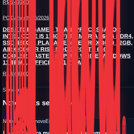
R$ 5.499,00
PC Gamer
09/06/2026
DESKTOP GAMER TITAN (PROCESSADOR
INTEL CORE I5 11400F), MEMÓRIA 16GB DDR4,
SSD 480GB, PLACA DE VÍDEO RTX 3060 12GB,
AIR COOLER RISE MODE, FONTE 650W
COOLER MASTER 80 PLUS WHITE, WINDOWS
11 TRIAL, OFFICE 2021 TRIAL
R$ 4.499,00
Semi-novo
Notebooks seminovos
Ver mais
Notebook seminovo
Em breve
Logo chegara mais notebooks seminovos