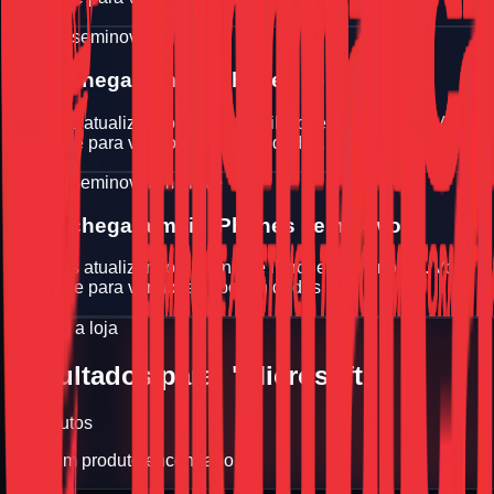
iPhone seminovo
Em breve
Logo chegara mais iPhones seminovos
Estamos atualizando a vitrine de iPhones seminovos. Volte
em breve para ver novas oportunidades.
iPhone seminovo
Em breve
Logo chegara mais iPhones seminovos
Estamos atualizando a vitrine de iPhones seminovos. Volte
em breve para ver novas oportunidades.
Explore a loja
Resultados para: "Microsoft"
0
produtos
Nenhum produto encontrado.