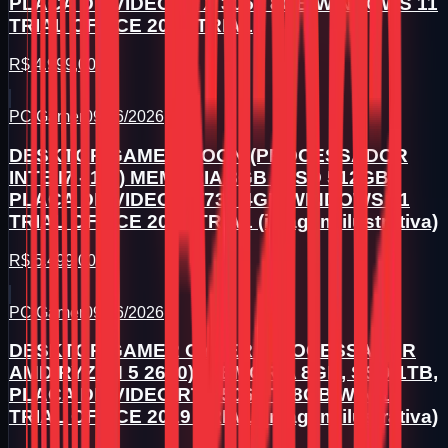
PLACA DE VIDEO RTX 3050 8GB WINDOWS 11
TRIAL OFFICE 2019 TRIAL
R$ 4.999,00
PC Gamer
09/06/2026
DESKTOP GAMER MOON (PROCESSADOR
INTE I7 - 10º) MEMORIA 8GB , SSD 512GB,
PLACA DE VIDEO GT730 4GB WINDOWS 11
TRIAL OFFICE 2019 TRIAL (imagem ilustrativa)
R$ 5.499,00
PC Gamer
09/06/2026
DESKTOP GAMER CYBER (PROCESSADOR
AMD RYZEN 5 2600), MEMORIA 8GB, SSD 1TB,
PLACA DE VIDEO RTX 5060 TI 8GB WIN 11
TRIAL OFFICE 2019 TRIAL (imagem ilustrativa)