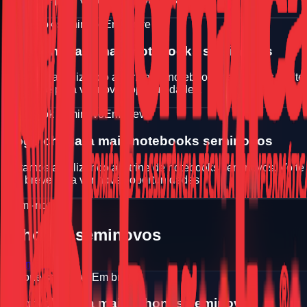
Notebook seminovo
Em breve
Logo chegara mais notebooks seminovos
Estamos atualizando a vitrine de notebooks seminovos. Volte
em breve para ver novas oportunidades.
Notebook seminovo
Em breve
Logo chegara mais notebooks seminovos
Estamos atualizando a vitrine de notebooks seminovos. Volte
em breve para ver novas oportunidades.
Semi-novo
iPhones seminovos
Ver mais
iPhone seminovo
Em breve
Logo chegara mais iPhones seminovos