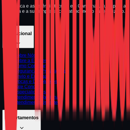
Informática e assistência técnica em Campinas. Tudo para a
sua casa e a sua empresa, com atendimento especializado.
Institucional
Sobre Nós
Sobre a Empresa
Como Comprar
Segurança e Privacidade
Envio e Entrega
Trocas e Devoluções
Fale Conosco
Especialidades
Atendimento Regional
Atendimento Urgente
Departamentos