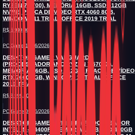
RYZEN 7 5700), MEMÓRIA 16GB, SSD 512GB
NVME, PLACA DE VÍDEO RTX 4060 8GB,
WINDOWS 11 TRIAL, OFFICE 2019 TRIAL
R$ 5.999,00
PC Gamer
16/06/2026
DESKTOP GAMER VANGUARD
(PROCESSADOR AMD RYZEN 7 5700X),
MEMÓRIA 16GB, SSD 512GB, PLACA DE VÍDEO
RTX 7600 8GB, WINDOWS 11 TRIAL, OFFICE
2019 TRIAL
R$ 3.999,00
PC Gamer
09/06/2026
DESKTOP GAMER WINNER ( PROCESSADOR
INTEL I5 - 14400F) MEMORIA 16GB SSD 480GB