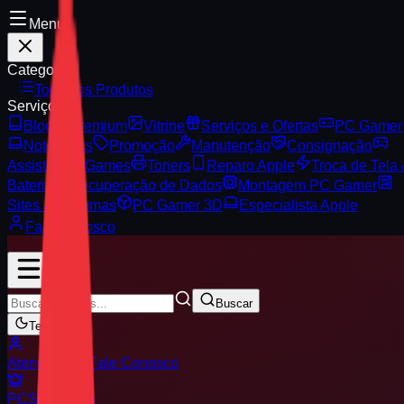
Menu
Categorias
Todos os Produtos
Serviços
Blog
Premium
Vitrine
Serviços e Ofertas
PC Gamer
Notebooks
Promoção
Manutenção
Consignação
Assistência Games
Toners
Reparo Apple
Troca de Tela
Bateria
Recuperação de Dados
Montagem PC Gamer
Sites & Sistemas
PC Gamer 3D
Especialista Apple
Fale Conosco
Buscar
Tema
Atendimento
Fale Conosco
PCS
Premium