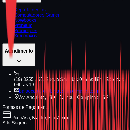
Departamentos
Computadores Gamer
Notebooks
Premium
Promoções
Seminovos
Atendimento
(19) 3255-1661
Seg. a Sex. das 09h às 18h | Sáb. das
09h às 13h
balaocastelo@balaodainformatica.com.br
Av. Anchieta, 789 - Cambuí, Campinas - SP
Formas de Pagamento
Pix, Visa, Master, Elo, Amex
Site Seguro