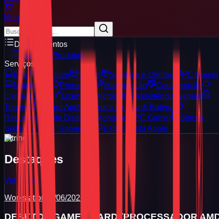
Meu
Carrinho
Departamentos
Todos os Produtos
Serviços
Blog
Premium
Vitrine
Serviços e Ofertas
PC Gamer
Notebooks
Promoção
Manutenção
Consignação
Carregadores
Licenças Microsoft
Assistência Games
Toners
Reparo Apple
Troca de Tela & Bateria
Recuperação de Dados
Montagem PC Gamer
Sites &
Sistemas
PC Gamer 3D
Especialista Apple
Vitrine
Destaques
Ver mais
Workstation
17/06/2026
DESKTOP GAMER HARD (PROCESSADOR AM