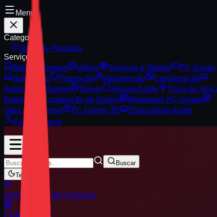
Menu
Categorias
Todos os Produtos
Serviços
Blog
Premium
Vitrine
Serviços e Ofertas
PC Gamer
Notebooks
Promoção
Manutenção
Consignação
Assistência Games
Toners
Reparo Apple
Troca de Tela
Bateria
Recuperação de Dados
Montagem PC Gamer
Sites & Sistemas
PC Gamer 3D
Especialista Apple
Fale Conosco
Buscar
Tema
Atendimento
Fale Conosco
PCS
Premium