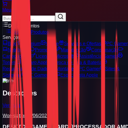
Meu
Carrinho
Departamentos
Todos os Produtos
Serviços
Blog
Premium
Vitrine
Serviços e Ofertas
PC Gamer
Notebooks
Promoção
Manutenção
Consignação
Carregadores
Licenças Microsoft
Assistência Games
Toners
Reparo Apple
Troca de Tela & Bateria
Recuperação de Dados
Montagem PC Gamer
Sites &
Sistemas
PC Gamer 3D
Especialista Apple
Vitrine
Destaques
Ver mais
Workstation
17/06/2026
DESKTOP GAMER HARD (PROCESSADOR AM