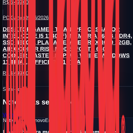
R$ 5.499,00
PC Gamer
09/06/2026
DESKTOP GAMER TITAN (PROCESSADOR
INTEL CORE I5 11400F), MEMÓRIA 16GB DDR4,
SSD 480GB, PLACA DE VÍDEO RTX 3060 12GB,
AIR COOLER RISE MODE, FONTE 650W
COOLER MASTER 80 PLUS WHITE, WINDOWS
11 TRIAL, OFFICE 2021 TRIAL
R$ 4.499,00
Semi-novo
Notebooks seminovos
Ver mais
Notebook seminovo
Em breve
Logo chegara mais notebooks seminovos