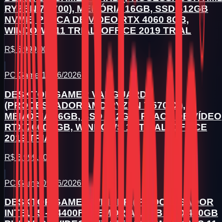
RYZEN 7 5700), MEMÓRIA 16GB, SSD 512GB
NVME, PLACA DE VÍDEO RTX 4060 8GB,
WINDOWS 11 TRIAL, OFFICE 2019 TRIAL
R$ 5.999,00
PC Gamer
16/06/2026
DESKTOP GAMER VANGUARD
(PROCESSADOR AMD RYZEN 7 5700X),
MEMÓRIA 16GB, SSD 512GB, PLACA DE VÍDEO
RTX 7600 8GB, WINDOWS 11 TRIAL, OFFICE
2019 TRIAL
R$ 3.999,00
PC Gamer
09/06/2026
DESKTOP GAMER WINNER ( PROCESSADOR
INTEL I5 - 14400F) MEMORIA 16GB SSD 480GB