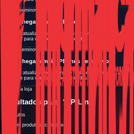
iPhone seminovo
Em breve
Logo chegara mais iPhones seminovos
Estamos atualizando a vitrine de iPhones seminovos. Volte
em breve para ver novas oportunidades.
iPhone seminovo
Em breve
Logo chegara mais iPhones seminovos
Estamos atualizando a vitrine de iPhones seminovos. Volte
em breve para ver novas oportunidades.
Explore a loja
Resultados para: "TP-Link"
0
produtos
Nenhum produto encontrado.