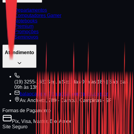
Departamentos
Computadores Gamer
Notebooks
Premium
Promoções
Seminovos
Atendimento
(19) 3255-1661
Seg. a Sex. das 09h às 18h | Sáb. das
09h às 13h
balaocastelo@balaodainformatica.com.br
Av. Anchieta, 789 - Cambuí, Campinas - SP
Formas de Pagamento
Pix, Visa, Master, Elo, Amex
Site Seguro