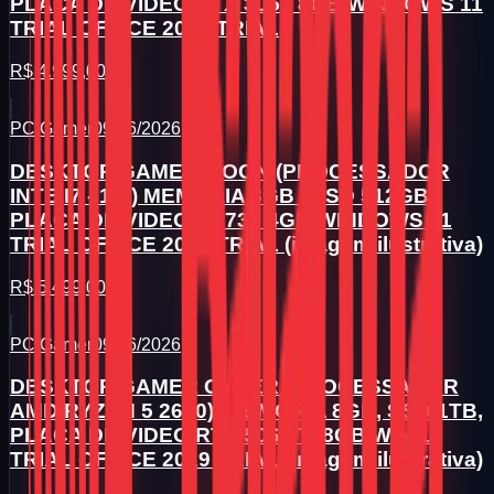
PLACA DE VIDEO RTX 3050 8GB WINDOWS 11
TRIAL OFFICE 2019 TRIAL
R$ 4.999,00
PC Gamer
09/06/2026
DESKTOP GAMER MOON (PROCESSADOR
INTE I7 - 10º) MEMORIA 8GB , SSD 512GB,
PLACA DE VIDEO GT730 4GB WINDOWS 11
TRIAL OFFICE 2019 TRIAL (imagem ilustrativa)
R$ 5.499,00
PC Gamer
09/06/2026
DESKTOP GAMER CYBER (PROCESSADOR
AMD RYZEN 5 2600), MEMORIA 8GB, SSD 1TB,
PLACA DE VIDEO RTX 5060 TI 8GB WIN 11
TRIAL OFFICE 2019 TRIAL (imagem ilustrativa)