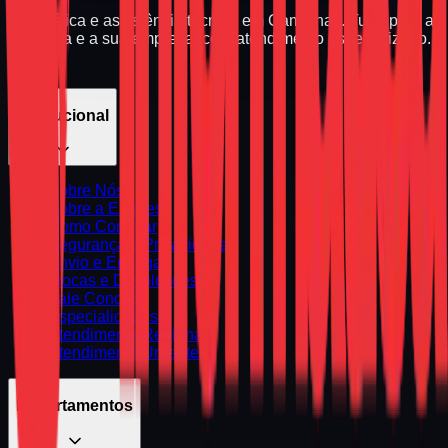
Informática e assistência técnica em Campinas. Tudo para a
sua casa e a sua empresa, com atendimento especializado.
Institucional
Sobre Nós
Sobre a Empresa
Como Comprar
Segurança e Privacidade
Envio e Entrega
Trocas e Devoluções
Fale Conosco
Especialidades
Atendimento Regional
Atendimento Urgente
Departamentos