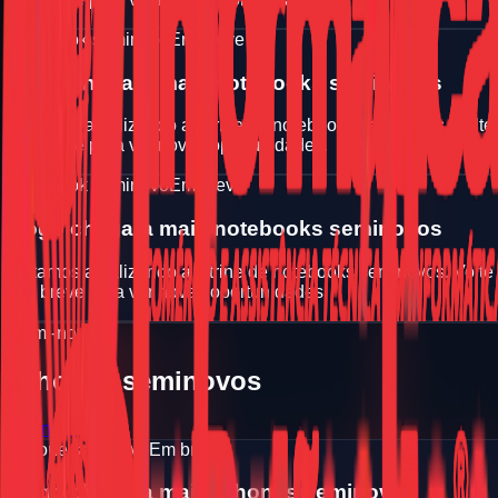
Notebook seminovo
Em breve
Logo chegara mais notebooks seminovos
Estamos atualizando a vitrine de notebooks seminovos. Volte
em breve para ver novas oportunidades.
Notebook seminovo
Em breve
Logo chegara mais notebooks seminovos
Estamos atualizando a vitrine de notebooks seminovos. Volte
em breve para ver novas oportunidades.
Semi-novo
iPhones seminovos
Ver mais
iPhone seminovo
Em breve
Logo chegara mais iPhones seminovos