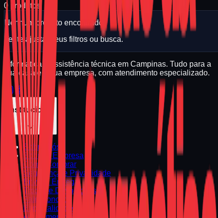
0
produtos
Nenhum produto encontrado.
Tente ajustar seus filtros ou busca.
Informática e assistência técnica em Campinas. Tudo para a
sua casa e a sua empresa, com atendimento especializado.
Institucional
Sobre Nós
Sobre a Empresa
Como Comprar
Segurança e Privacidade
Envio e Entrega
Trocas e Devoluções
Fale Conosco
Especialidades
Atendimento Regional