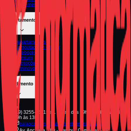
Atendimento Urgente
Departamentos
Departamentos
Computadores Gamer
Notebooks
Premium
Promoções
Seminovos
Atendimento
(19) 3255-1661
Seg. a Sex. das 09h às 18h | Sáb. das
09h às 13h
balaocastelo@balaodainformatica.com.br
Av. Anchieta, 789 - Cambuí, Campinas - SP