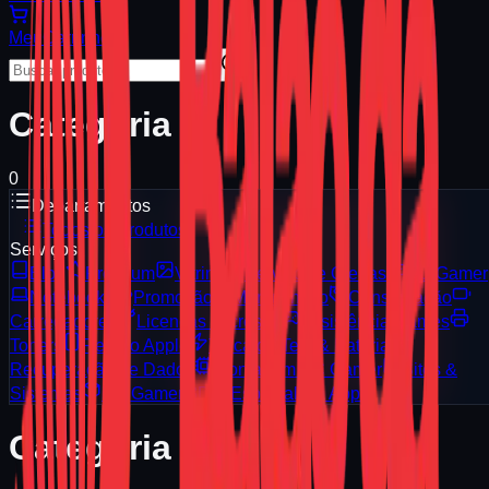
Meu
Carrinho
Categoria
0
Departamentos
Todos os Produtos
Serviços
Blog
Premium
Vitrine
Serviços e Ofertas
PC Gamer
Notebooks
Promoção
Manutenção
Consignação
Carregadores
Licenças Microsoft
Assistência Games
Toners
Reparo Apple
Troca de Tela & Bateria
Recuperação de Dados
Montagem PC Gamer
Sites &
Sistemas
PC Gamer 3D
Especialista Apple
Categoria