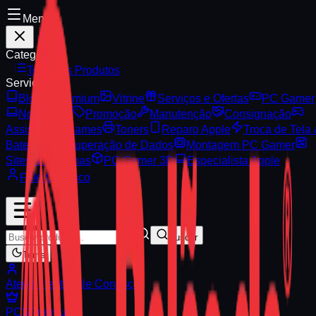
Menu
Categorias
Todos os Produtos
Serviços
Blog
Premium
Vitrine
Serviços e Ofertas
PC Gamer
Notebooks
Promoção
Manutenção
Consignação
Assistência Games
Toners
Reparo Apple
Troca de Tela
Bateria
Recuperação de Dados
Montagem PC Gamer
Sites & Sistemas
PC Gamer 3D
Especialista Apple
Fale Conosco
Buscar
Tema
Atendimento
Fale Conosco
PCS
Premium