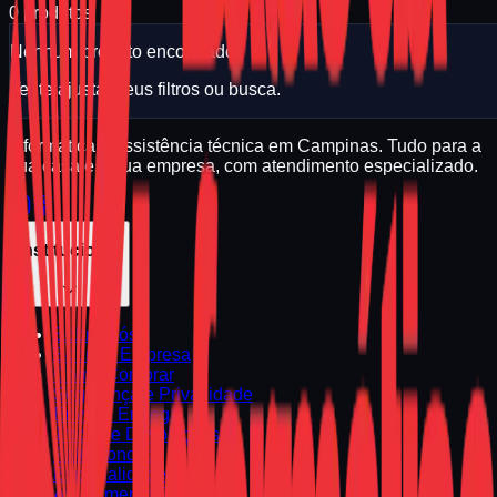
0
produtos
Nenhum produto encontrado.
Tente ajustar seus filtros ou busca.
Informática e assistência técnica em Campinas. Tudo para a
sua casa e a sua empresa, com atendimento especializado.
Institucional
Sobre Nós
Sobre a Empresa
Como Comprar
Segurança e Privacidade
Envio e Entrega
Trocas e Devoluções
Fale Conosco
Especialidades
Atendimento Regional