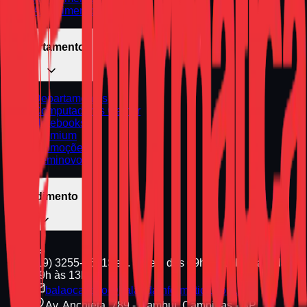
Atendimento Urgente
Departamentos
Departamentos
Computadores Gamer
Notebooks
Premium
Promoções
Seminovos
Atendimento
(19) 3255-1661
Seg. a Sex. das 09h às 18h | Sáb. das
09h às 13h
balaocastelo@balaodainformatica.com.br
Av. Anchieta, 789 - Cambuí, Campinas - SP