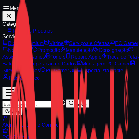
Menu
Categorias
Todos os Produtos
Serviços
Blog
Premium
Vitrine
Serviços e Ofertas
PC Gamer
Notebooks
Promoção
Manutenção
Consignação
Assistência Games
Toners
Reparo Apple
Troca de Tela
Bateria
Recuperação de Dados
Montagem PC Gamer
Sites & Sistemas
PC Gamer 3D
Especialista Apple
Fale Conosco
Buscar
Tema
Atendimento
Fale Conosco
PCS
Premium