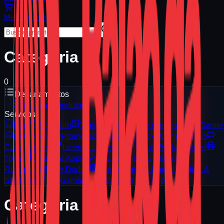
Meu
Carrinho
Categoria
0
Departamentos
Todos os Produtos
Serviços
Blog
Premium
Vitrine
Serviços e Ofertas
PC Gamer
Notebooks
Promoção
Manutenção
Consignação
Carregadores
Licenças Microsoft
Assistência Games
Toners
Reparo Apple
Troca de Tela & Bateria
Recuperação de Dados
Montagem PC Gamer
Sites &
Sistemas
PC Gamer 3D
Especialista Apple
Categoria