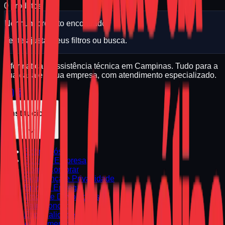
0
produtos
Nenhum produto encontrado.
Tente ajustar seus filtros ou busca.
Informática e assistência técnica em Campinas. Tudo para a
sua casa e a sua empresa, com atendimento especializado.
Institucional
Sobre Nós
Sobre a Empresa
Como Comprar
Segurança e Privacidade
Envio e Entrega
Trocas e Devoluções
Fale Conosco
Especialidades
Atendimento Regional