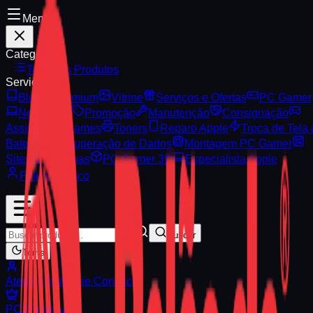
Menu
Categorias
Todos os Produtos
Serviços
Blog
Premium
Vitrine
Serviços e Ofertas
PC Gamer
Notebooks
Promoção
Manutenção
Consignação
Assistência Games
Toners
Reparo Apple
Troca de Tela
Bateria
Recuperação de Dados
Montagem PC Gamer
Sites & Sistemas
PC Gamer 3D
Especialista Apple
Fale Conosco
Buscar
Tema
Atendimento
Fale Conosco
PCS
Premium