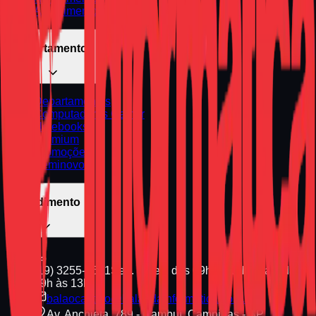
Atendimento Urgente
Departamentos
Departamentos
Computadores Gamer
Notebooks
Premium
Promoções
Seminovos
Atendimento
(19) 3255-1661
Seg. a Sex. das 09h às 18h | Sáb. das
09h às 13h
balaocastelo@balaodainformatica.com.br
Av. Anchieta, 789 - Cambuí, Campinas - SP