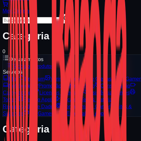
Meu
Carrinho
Categoria
0
Departamentos
Todos os Produtos
Serviços
Blog
Premium
Vitrine
Serviços e Ofertas
PC Gamer
Notebooks
Promoção
Manutenção
Consignação
Carregadores
Licenças Microsoft
Assistência Games
Toners
Reparo Apple
Troca de Tela & Bateria
Recuperação de Dados
Montagem PC Gamer
Sites &
Sistemas
PC Gamer 3D
Especialista Apple
Categoria