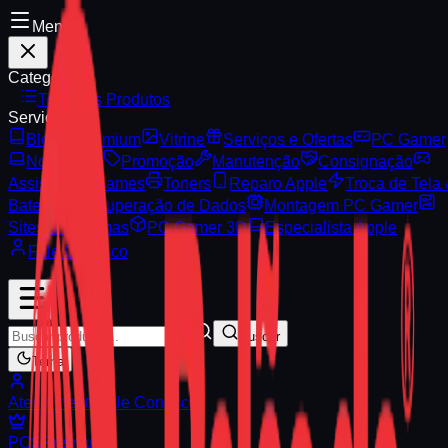
Menu
Categorias
Todos os Produtos
Serviços
Blog
Premium
Vitrine
Serviços e Ofertas
PC Gamer
Notebooks
Promoção
Manutenção
Consignação
Assistência Games
Toners
Reparo Apple
Troca de Tela
Bateria
Recuperação de Dados
Montagem PC Gamer
Sites & Sistemas
PC Gamer 3D
Especialista Apple
Fale Conosco
Buscar
Tema
Atendimento
Fale Conosco
PCS
Premium