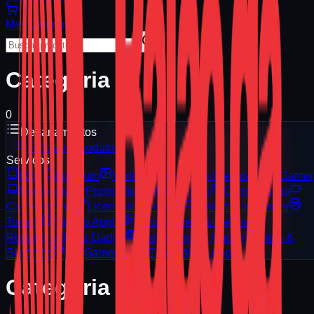
Meu
Carrinho
Categoria
0
Departamentos
Todos os Produtos
Serviços
Blog
Premium
Vitrine
Serviços e Ofertas
PC Gamer
Notebooks
Promoção
Manutenção
Consignação
Carregadores
Licenças Microsoft
Assistência Games
Toners
Reparo Apple
Troca de Tela & Bateria
Recuperação de Dados
Montagem PC Gamer
Sites &
Sistemas
PC Gamer 3D
Especialista Apple
Categoria