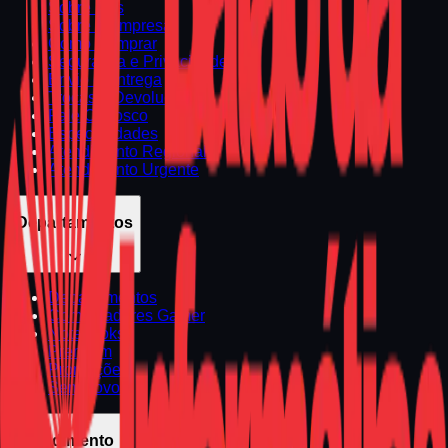
Sobre Nós
Sobre a Empresa
Como Comprar
Segurança e Privacidade
Envio e Entrega
Trocas e Devoluções
Fale Conosco
Especialidades
Atendimento Regional
Atendimento Urgente
Departamentos
Departamentos
Computadores Gamer
Notebooks
Premium
Promoções
Seminovos
Atendimento