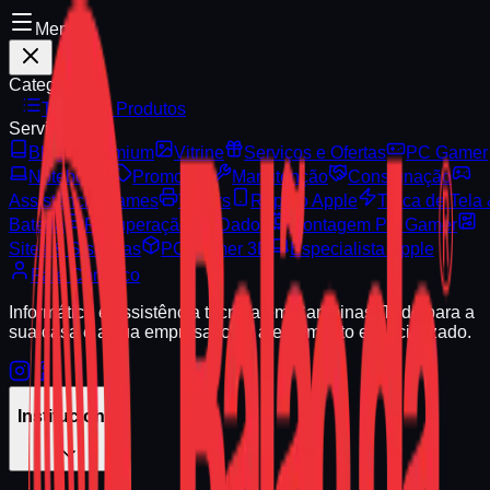
Menu
Categorias
Todos os Produtos
Serviços
Blog
Premium
Vitrine
Serviços e Ofertas
PC Gamer
Notebooks
Promoção
Manutenção
Consignação
Assistência Games
Toners
Reparo Apple
Troca de Tela
Bateria
Recuperação de Dados
Montagem PC Gamer
Sites & Sistemas
PC Gamer 3D
Especialista Apple
Fale Conosco
Informática e assistência técnica em Campinas. Tudo para a
sua casa e a sua empresa, com atendimento especializado.
Institucional