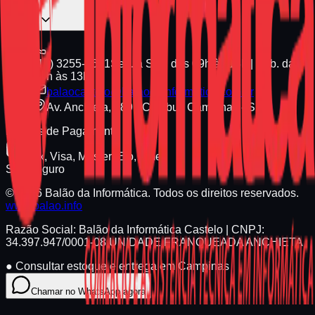
(19) 3255-1661
Seg. a Sex. das 09h às 18h | Sáb. das
09h às 13h
balaocastelo@balaodainformatica.com.br
Av. Anchieta, 789 - Cambuí, Campinas - SP
Formas de Pagamento
Pix, Visa, Master, Elo, Amex
Site Seguro
© 2026 Balão da Informática. Todos os direitos reservados.
www.balao.info
Razão Social:
Balão da Informática Castelo
| CNPJ:
34.397.947/0001-08
UNIDADE FRANQUEADA ANCHIETA
●
Consultar estoque e entrega em Campinas
Chamar no WhatsApp agora