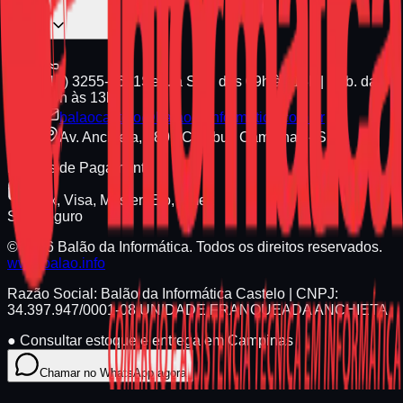
(19) 3255-1661
Seg. a Sex. das 09h às 18h | Sáb. das
09h às 13h
balaocastelo@balaodainformatica.com.br
Av. Anchieta, 789 - Cambuí, Campinas - SP
Formas de Pagamento
Pix, Visa, Master, Elo, Amex
Site Seguro
© 2026 Balão da Informática. Todos os direitos reservados.
www.balao.info
Razão Social:
Balão da Informática Castelo
| CNPJ:
34.397.947/0001-08
UNIDADE FRANQUEADA ANCHIETA
●
Consultar estoque e entrega em Campinas
Chamar no WhatsApp agora