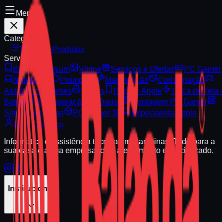
Menu
Categorias
Todos os Produtos
Serviços
Blog
Premium
Vitrine
Serviços e Ofertas
PC Gamer
Notebooks
Promoção
Manutenção
Consignação
Assistência Games
Toners
Reparo Apple
Troca de Tela
Bateria
Recuperação de Dados
Montagem PC Gamer
Sites & Sistemas
PC Gamer 3D
Especialista Apple
Fale Conosco
Informática e assistência técnica em Campinas. Tudo para a
sua casa e a sua empresa, com atendimento especializado.
Institucional