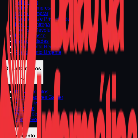
Sobre Nós
Sobre a Empresa
Como Comprar
Segurança e Privacidade
Envio e Entrega
Trocas e Devoluções
Fale Conosco
Especialidades
Atendimento Regional
Atendimento Urgente
Departamentos
Departamentos
Computadores Gamer
Notebooks
Premium
Promoções
Seminovos
Atendimento