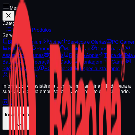
Menu
Categorias
Todos os Produtos
Serviços
Blog
Premium
Vitrine
Serviços e Ofertas
PC Gamer
Notebooks
Promoção
Manutenção
Consignação
Assistência Games
Toners
Reparo Apple
Troca de Tela
Bateria
Recuperação de Dados
Montagem PC Gamer
Sites & Sistemas
PC Gamer 3D
Especialista Apple
Fale Conosco
Informática e assistência técnica em Campinas. Tudo para a
sua casa e a sua empresa, com atendimento especializado.
Institucional