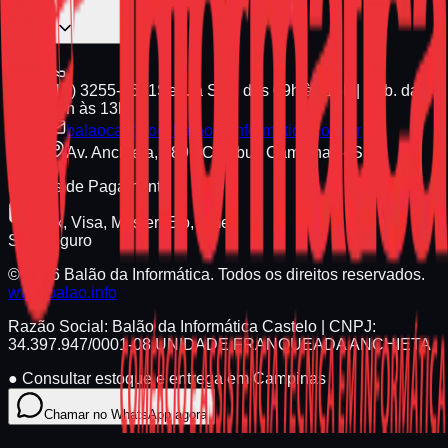
(19) 3255-1661
Seg. a Sex. das 09h às 18h | Sáb. das
09h às 13h
balaocastelo@balaodainformatica.com.br
Av. Anchieta, 789 - Cambuí, Campinas - SP
Formas de Pagamento
Pix, Visa, Master, Elo, Amex
Site Seguro
© 2026 Balão da Informática. Todos os direitos reservados.
www.balao.info
Razão Social:
Balão da Informática Castelo
| CNPJ:
34.397.947/0001-08
UNIDADE FRANQUEADA ANCHIETA
●
Consultar estoque e entrega em Campinas
Chamar no WhatsApp agora