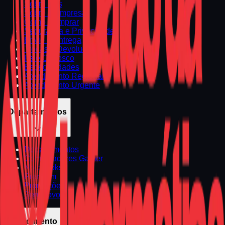
Sobre Nós
Sobre a Empresa
Como Comprar
Segurança e Privacidade
Envio e Entrega
Trocas e Devoluções
Fale Conosco
Especialidades
Atendimento Regional
Atendimento Urgente
Departamentos
Departamentos
Computadores Gamer
Notebooks
Premium
Promoções
Seminovos
Atendimento