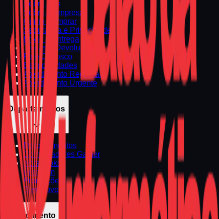
Sobre Nós
Sobre a Empresa
Como Comprar
Segurança e Privacidade
Envio e Entrega
Trocas e Devoluções
Fale Conosco
Especialidades
Atendimento Regional
Atendimento Urgente
Departamentos
Departamentos
Computadores Gamer
Notebooks
Premium
Promoções
Seminovos
Atendimento