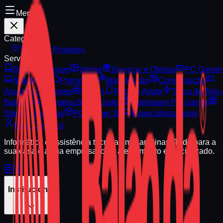
Menu
Categorias
Todos os Produtos
Serviços
Blog
Premium
Vitrine
Serviços e Ofertas
PC Gamer
Notebooks
Promoção
Manutenção
Consignação
Assistência Games
Toners
Reparo Apple
Troca de Tela
Bateria
Recuperação de Dados
Montagem PC Gamer
Sites & Sistemas
PC Gamer 3D
Especialista Apple
Fale Conosco
Informática e assistência técnica em Campinas. Tudo para a
sua casa e a sua empresa, com atendimento especializado.
Institucional