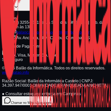
(19) 3255-1661
Seg. a Sex. das 09h às 18h | Sáb. das
09h às 13h
balaocastelo@balaodainformatica.com.br
Av. Anchieta, 789 - Cambuí, Campinas - SP
Formas de Pagamento
Pix, Visa, Master, Elo, Amex
Site Seguro
© 2026 Balão da Informática. Todos os direitos reservados.
www.balao.info
Razão Social:
Balão da Informática Castelo
| CNPJ:
34.397.947/0001-08
UNIDADE FRANQUEADA ANCHIETA
●
Consultar estoque e entrega em Campinas
Chamar no WhatsApp agora