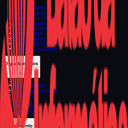
Sobre Nós
Sobre a Empresa
Como Comprar
Segurança e Privacidade
Envio e Entrega
Trocas e Devoluções
Fale Conosco
Especialidades
Atendimento Regional
Atendimento Urgente
Departamentos
Departamentos
Computadores Gamer
Notebooks
Premium
Promoções
Seminovos
Atendimento