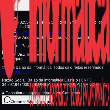
(19) 3255-1661
Seg. a Sex. das 09h às 18h | Sáb. das
09h às 13h
balaocastelo@balaodainformatica.com.br
Av. Anchieta, 789 - Cambuí, Campinas - SP
Formas de Pagamento
Pix, Visa, Master, Elo, Amex
Site Seguro
© 2026 Balão da Informática. Todos os direitos reservados.
www.balao.info
Razão Social:
Balão da Informática Castelo
| CNPJ:
34.397.947/0001-08
UNIDADE FRANQUEADA ANCHIETA
●
Consultar estoque e entrega em Campinas
Chamar no WhatsApp agora