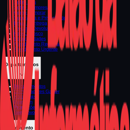
Sobre Nós
Sobre a Empresa
Como Comprar
Segurança e Privacidade
Envio e Entrega
Trocas e Devoluções
Fale Conosco
Especialidades
Atendimento Regional
Atendimento Urgente
Departamentos
Departamentos
Computadores Gamer
Notebooks
Premium
Promoções
Seminovos
Atendimento