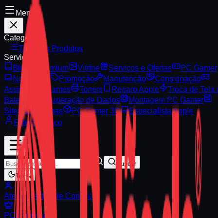
Menu
Categorias
Todos os Produtos
Serviços
Blog
Premium
Vitrine
Serviços e Ofertas
PC Gamer
Notebooks
Promoção
Manutenção
Consignação
Assistência Games
Toners
Reparo Apple
Troca de Tela
Bateria
Recuperação de Dados
Montagem PC Gamer
Sites & Sistemas
PC Gamer 3D
Especialista Apple
Fale Conosco
Buscar
Tema
Atendimento
Fale Conosco
PCS
Premium