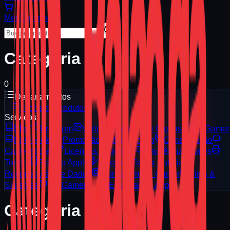
Meu
Carrinho
Categoria
0
Departamentos
Todos os Produtos
Serviços
Blog
Premium
Vitrine
Serviços e Ofertas
PC Gamer
Notebooks
Promoção
Manutenção
Consignação
Carregadores
Licenças Microsoft
Assistência Games
Toners
Reparo Apple
Troca de Tela & Bateria
Recuperação de Dados
Montagem PC Gamer
Sites &
Sistemas
PC Gamer 3D
Especialista Apple
Categoria