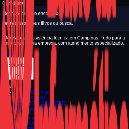
0
produtos
Nenhum produto encontrado.
Tente ajustar seus filtros ou busca.
Informática e assistência técnica em Campinas. Tudo para a
sua casa e a sua empresa, com atendimento especializado.
Institucional
Sobre Nós
Sobre a Empresa
Como Comprar
Segurança e Privacidade
Envio e Entrega
Trocas e Devoluções
Fale Conosco
Especialidades
Atendimento Regional