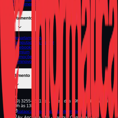
Atendimento Urgente
Departamentos
Departamentos
Computadores Gamer
Notebooks
Premium
Promoções
Seminovos
Atendimento
(19) 3255-1661
Seg. a Sex. das 09h às 18h | Sáb. das
09h às 13h
balaocastelo@balaodainformatica.com.br
Av. Anchieta, 789 - Cambuí, Campinas - SP